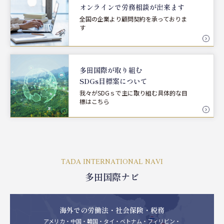
オンラインで労務相談が
出来ます
全国の企業より顧問契約を承っておりま
す
多田国際が取り組む
SDGs目標案について
我々がSDGｓで主に取り組む具体的な目
標はこちら
TADA INTERNATIONAL NAVI
多田国際ナビ
海外での労働法・社会保険・税務
アメリカ・中国・韓国・タイ・ベトナム・フィリビン・