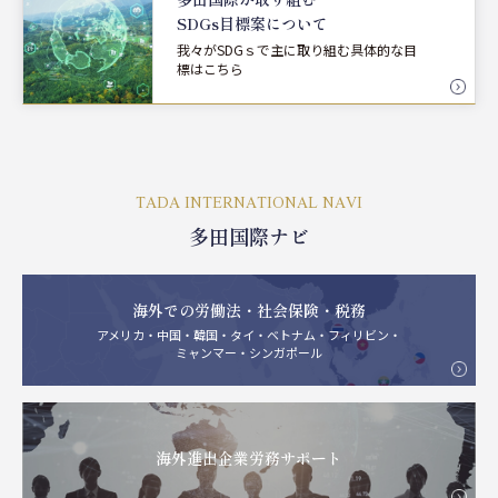
SDGs目標案について
我々がSDGｓで主に取り組む具体的な目
標はこちら
TADA INTERNATIONAL NAVI
多田国際ナビ
海外での労働法・社会保険・税務
アメリカ・中国・韓国・タイ・ベトナム・フィリビン・
ミャンマー・シンガポール
海外進出企業労務サポート