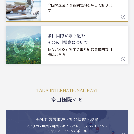
全国の企業より顧問契約を承っておりま
す
多田国際が取り組む
SDGs目標案について
我々がSDGｓで主に取り組む具体的な目
標はこちら
TADA INTERNATIONAL NAVI
多田国際ナビ
海外での労働法・社会保険・税務
アメリカ・中国・韓国・タイ・ベトナム・フィリビン・
ミャンマー・シンガポール