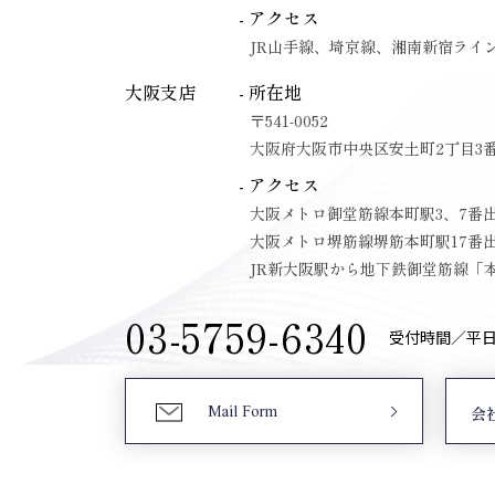
- アクセス
JR山手線、埼京線、湘南新宿ライ
大阪支店
- 所在地
〒541-0052
大阪府大阪市中央区安土町2丁目3番
- アクセス
大阪メトロ御堂筋線本町駅3、7番
大阪メトロ堺筋線堺筋本町駅17番
JR新大阪駅から地下鉄御堂筋線「本
03-5759-6340
受付時間／平日9:
Mail Form
会