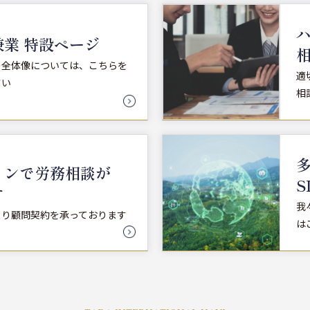
業 特設ページ
の全体像については、こちらを
適
さい
相
インで労務相談が
S
す
我
より顧問契約を承っております
は