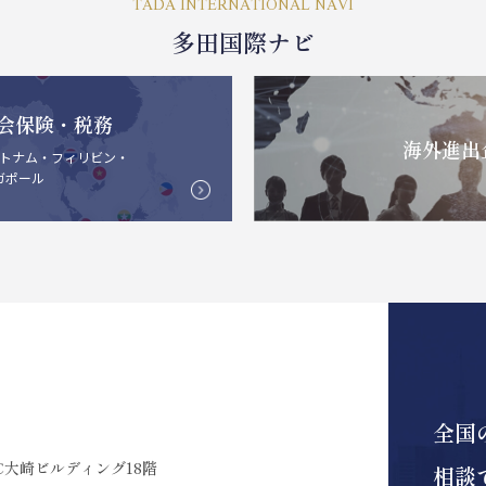
TADA INTERNATIONAL NAVI
多田国際ナビ
会保険・税務
海外進出
トナム・フィリビン・
ガポール
全国
C大崎ビルディング18階
相談