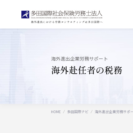
海外進出企業労務サポート
海外赴任者の
税務
HOME
多田国際ナビ
海外進出企業労務サポ