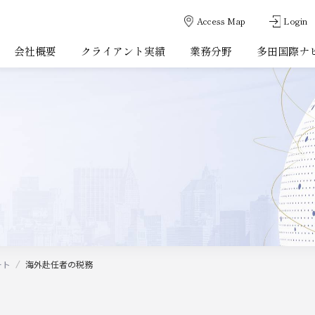
Access Map
Login
会社概要
クライアント実績
業務分野
多田国際ナ
ート
海外赴任者の
税務