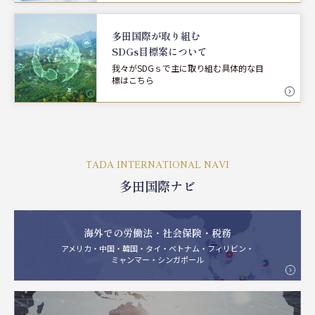
多田国際が取り組む
SDGs目標案について
我々がSDGｓで主に取り組む具体的な目
標はこちら
TADA INTERNATIONAL NAVI
多田国際ナビ
海外での労働法・社会保険・税務
アメリカ・中国・韓国・タイ・ベトナム・フィリビン・
ミャンマー・シンガポール