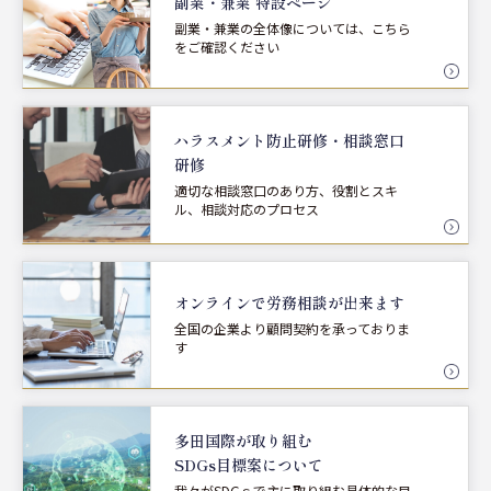
副業・兼業 特設ページ
副業・兼業の全体像については、こちら
をご確認ください
ハラスメント防止研修・
相談窓口
研修
適切な相談窓口のあり方、役割とスキ
ル、相談対応のプロセス
オンラインで労務相談が
出来ます
全国の企業より顧問契約を承っておりま
す
多田国際が取り組む
SDGs目標案について
我々がSDGｓで主に取り組む具体的な目