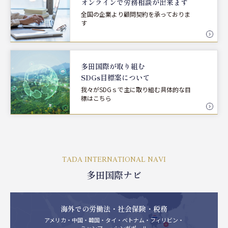
オンラインで労務相談が
出来ます
全国の企業より顧問契約を承っておりま
す
多田国際が取り組む
SDGs目標案について
我々がSDGｓで主に取り組む具体的な目
標はこちら
TADA INTERNATIONAL NAVI
多田国際ナビ
海外での労働法・社会保険・税務
アメリカ・中国・韓国・タイ・ベトナム・フィリビン・