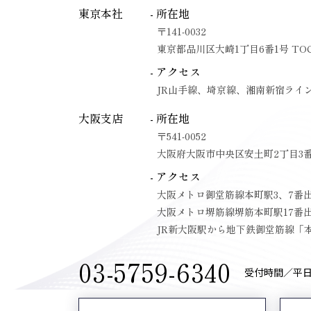
東京本社
- 所在地
〒141-0032
東京都品川区大崎1丁目6番1号 TO
- アクセス
JR山手線、埼京線、湘南新宿ライ
大阪支店
- 所在地
〒541-0052
大阪府大阪市中央区安土町2丁目3番
- アクセス
大阪メトロ御堂筋線本町駅3、7番
大阪メトロ堺筋線堺筋本町駅17番
JR新大阪駅から地下鉄御堂筋線「本
03-5759-6340
受付時間／平日9: