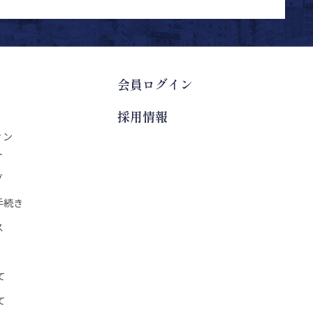
会員ログイン
採用情報
ィン
ト
グ
手続き
ス
て
て