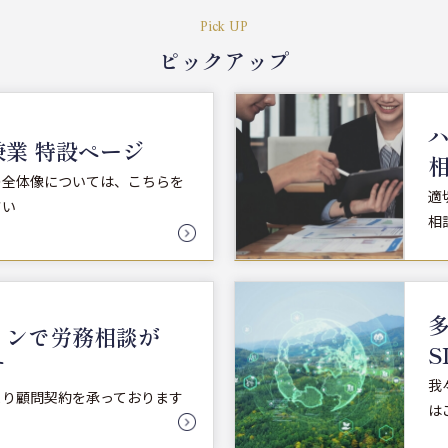
Pick UP
ピックアップ
業 特設ページ
の全体像については、こちらを
適
さい
相
インで労務相談が
S
す
我
より顧問契約を承っております
は