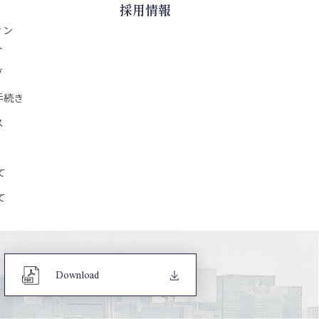
採用情報
ィン
ト
グ
手続き
ス
て
て
Download