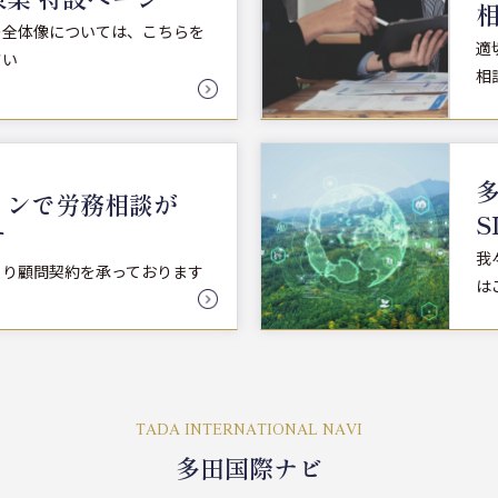
の全体像については、こちらを
適
さい
相
インで労務相談が
S
す
我
より顧問契約を承っております
は
TADA INTERNATIONAL NAVI
多田国際ナビ