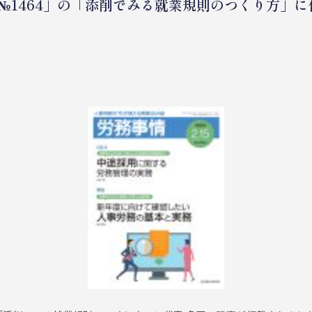
日号№1464」の「添削でみる就業規則のつくり方」