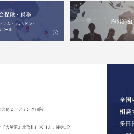
会保険・税務
海外進出
トナム・フィリビン・
ガポール
全国
C大崎ビルディング18階
相談
多田
ン『大崎駅』北改札口東口より徒歩1分