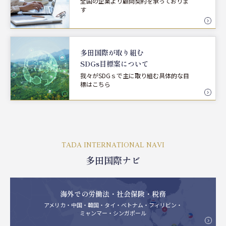
全国の企業より顧問契約を承っておりま
す
多田国際が取り組む
SDGs目標案について
我々がSDGｓで主に取り組む具体的な目
標はこちら
TADA INTERNATIONAL NAVI
多田国際ナビ
海外での労働法・社会保険・税務
アメリカ・中国・韓国・タイ・ベトナム・フィリビン・
ミャンマー・シンガポール