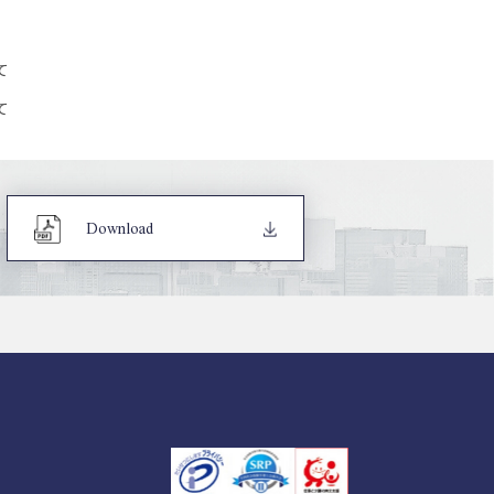
て
て
Download