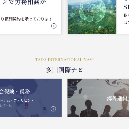
インで労務相談が
S
す
我
より顧問契約を承っております
は
TADA INTERNATIONAL NAVI
多田国際ナビ
会保険・税務
海外進出
トナム・フィリビン・
ガポール