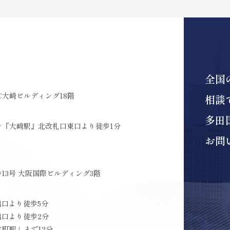
全国
C大崎ビルディング18階
相談
多田
ン『大崎駅』北改札口東口より徒歩1分
お問
13号 大阪国際ビルディング3階
出口より徒歩5分
出口より徒歩2分
町駅」まで12分