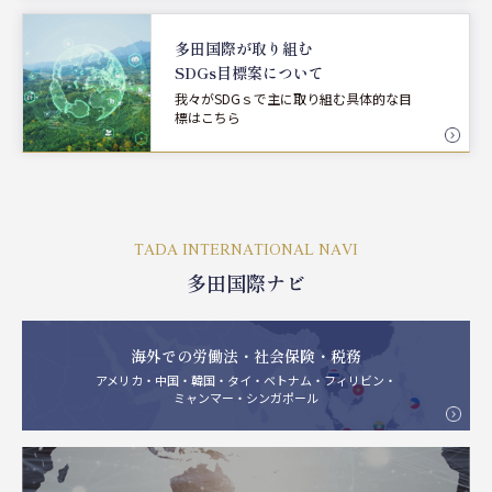
多田国際が取り組む
SDGs目標案について
我々がSDGｓで主に取り組む具体的な目
標はこちら
TADA INTERNATIONAL NAVI
多田国際ナビ
海外での労働法・社会保険・税務
アメリカ・中国・韓国・タイ・ベトナム・フィリビン・
ミャンマー・シンガポール